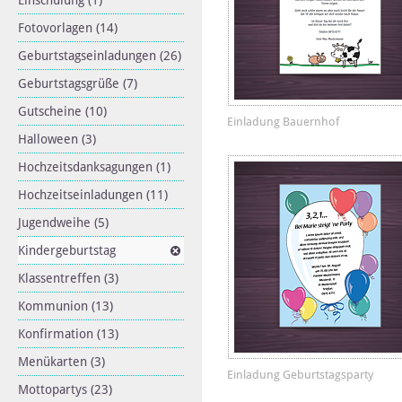
Einschulung
(1)
Fotovorlagen
(14)
Geburtstagseinladungen
(26)
Geburtstagsgrüße
(7)
Gutscheine
(10)
Einladung Bauernhof
Halloween
(3)
Hochzeitsdanksagungen
(1)
Hochzeitseinladungen
(11)
Jugendweihe
(5)
Kindergeburtstag
Klassentreffen
(3)
Kommunion
(13)
Konfirmation
(13)
Menükarten
(3)
Einladung Geburtstagsparty
Mottopartys
(23)