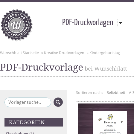
PDF-Druckvorlagen
Wunschblatt Startseite
»
Kreative Druckvorlagen
»
Kindergeburtstag
PDF-Druckvorlage
bei Wunschblatt
Sortieren nach:
Beliebtheit
A-
KATEGORIEN