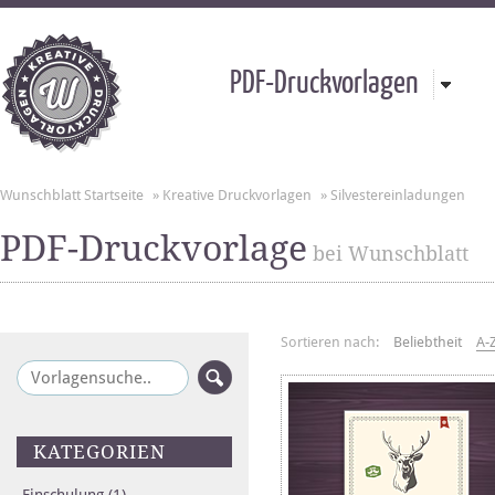
PDF-Druckvorlagen
Wunschblatt Startseite
»
Kreative Druckvorlagen
»
Silvestereinladungen
PDF-Druckvorlage
bei Wunschblatt
Sortieren nach:
Beliebtheit
A-
KATEGORIEN