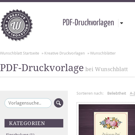
PDF-Druckvorlagen
Wunschblatt Startseite
»
Kreative Druckvorlagen
»
Wunschblätter
PDF-Druckvorlage
bei Wunschblatt
Sortieren nach:
Beliebtheit
A-
KATEGORIEN