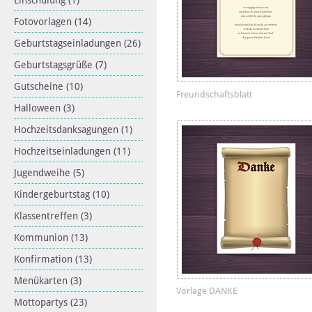
Einschulung
(1)
Fotovorlagen
(14)
Geburtstagseinladungen
(26)
Geburtstagsgrüße
(7)
Gutscheine
(10)
Freundschaftsblatt
Halloween
(3)
Hochzeitsdanksagungen
(1)
Hochzeitseinladungen
(11)
Jugendweihe
(5)
Kindergeburtstag
(10)
Klassentreffen
(3)
Kommunion
(13)
Konfirmation
(13)
Menükarten
(3)
Vorlage DANKE
Mottopartys
(23)