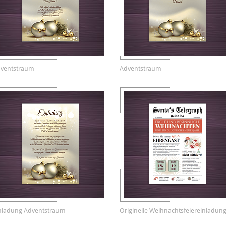
ventstraum
Adventstraum
nladung Adventstraum
Originelle Weihnachtsfeiereinladun