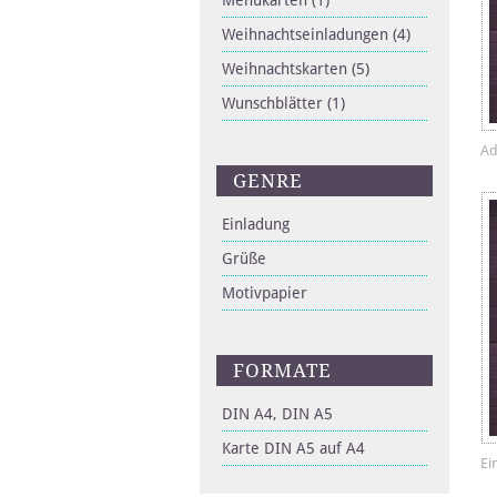
Menükarten
(1)
Weihnachtseinladungen
(4)
Weihnachtskarten
(5)
Wunschblätter
(1)
Ad
GENRE
Einladung
Grüße
Motivpapier
FORMATE
DIN A4, DIN A5
Karte DIN A5 auf A4
Ei