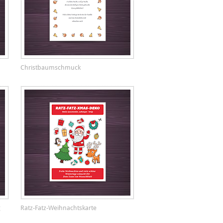
Christbaumschmuck
g
Ratz-Fatz-Weihnachtskarte