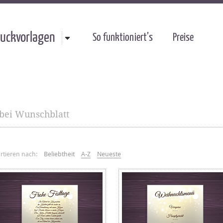
uckvorlagen
So funktioniert’s
Preise
bei Wunschblatt
rtieren nach:
Beliebtheit
A-Z
Neueste