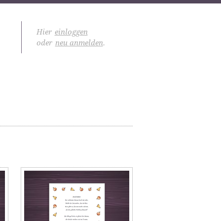
Hier
einloggen
oder
neu anmelden
.