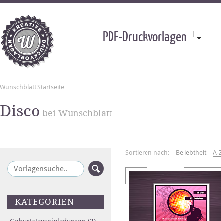
PDF-Druckvorlagen
Wunschblatt Startseite
Disco
bei Wunschblatt
Sortieren nach:
Beliebtheit
A-
KATEGORIEN