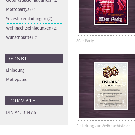
Geburtstagseinladungen
(2)
Mottopartys
(4)
Silvestereinladungen
(2)
Weihnachtseinladungen
(2)
Wunschblätter
(1)
80er Party
GENRE
Einladung
Motivpapier
FORMATE
DIN A4, DIN A5
Einladung zur Weihnachtsfeier