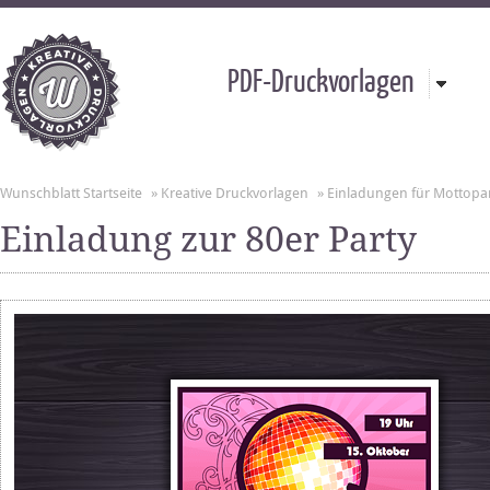
PDF-Druckvorlagen
Wunschblatt Startseite
»
Kreative Druckvorlagen
»
Einladungen für Mottopa
Einladung zur 80er Party