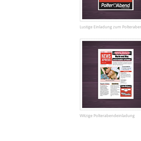
Lustige Einladung zum Polterabe
Witzige Polterabendeinladung