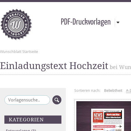
PDF-Druckvorlagen
Wunschblatt Startseite
Einladungstext Hochzeit
bei Wuns
Sortieren nach:
Beliebtheit
A-
KATEGORIEN