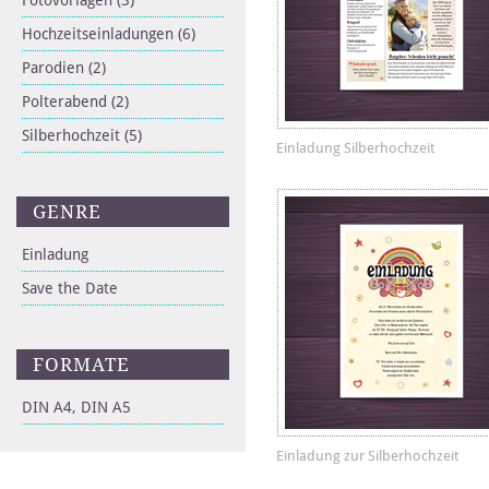
Fotovorlagen
(3)
Hochzeitseinladungen
(6)
Parodien
(2)
Polterabend
(2)
Silberhochzeit
(5)
Einladung Silberhochzeit
GENRE
Einladung
Save the Date
FORMATE
DIN A4, DIN A5
Einladung zur Silberhochzeit