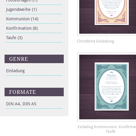
Fotovorlagen
(1)
Jugendweihe
(1)
Kommunion
(14)
Konfirmation
(8)
Taufe
(3)
Christliche Einladung
GENRE
Einladung
FORMATE
DIN A4, DIN A5
Einladug Kommunion, Konfirmat
Taufe