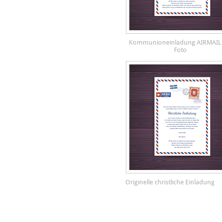
Kommunioneinladung AIRMAIL 
Foto
Originelle christliche Einladung