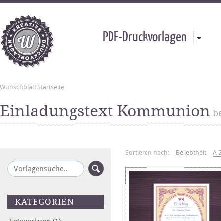
PDF-Druckvorlagen
Wunschblatt Startseite
Einladungstext Kommunion
be
Sortieren nach:
Beliebtheit
A-
KATEGORIEN