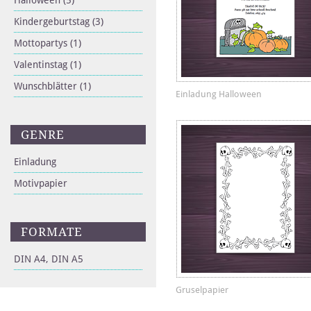
Halloween
(5)
Kindergeburtstag
(3)
Mottopartys
(1)
Valentinstag
(1)
Wunschblätter
(1)
Einladung Halloween
GENRE
Einladung
Motivpapier
FORMATE
DIN A4, DIN A5
Gruselpapier