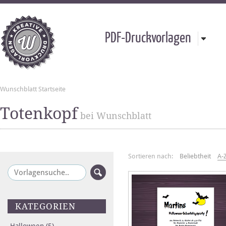
PDF-Druckvorlagen
Wunschblatt Startseite
Totenkopf
bei Wunschblatt
Sortieren nach:
Beliebtheit
A-
KATEGORIEN