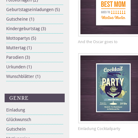
Fotovorlagen
(2)
Geburtstagseinladungen
(5)
Gutscheine
(1)
Kindergeburtstag
(3)
Mottopartys
(5)
And the Oscar goes to
Muttertag
(1)
Parodien
(3)
Urkunden
(1)
Wunschblätter
(1)
GENRE
Einladung
Glückwunsch
Einladung Cocktailparty
Gutschein