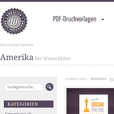
PDF-Druckvorlagen
Wunschblatt Startseite
Amerika
bei Wunschblatt
Sortieren nach:
Beliebtheit
A-
KATEGORIEN