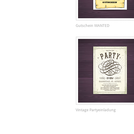
Gutschein WANTED
Vintage Partyeinladung