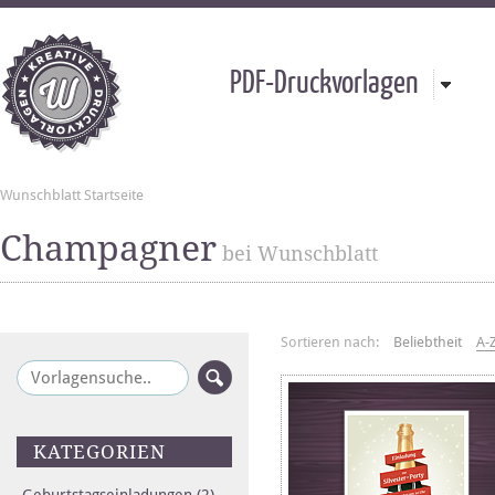
PDF-Druckvorlagen
Wunschblatt Startseite
Champagner
bei Wunschblatt
Sortieren nach:
Beliebtheit
A-
KATEGORIEN