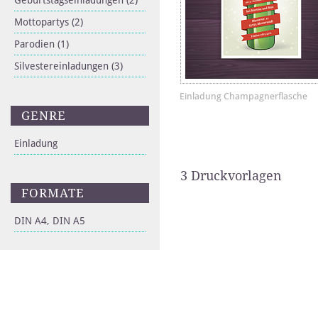
Geburtstagseinladungen
(2)
Mottopartys
(2)
Parodien
(1)
Silvestereinladungen
(3)
Einladung Champagnerflasche
GENRE
Einladung
3 Druckvorlagen
FORMATE
DIN A4, DIN A5