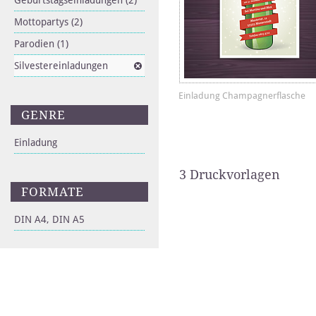
Geburtstagseinladungen
(2)
Mottopartys
(2)
Parodien
(1)
Silvestereinladungen
Einladung Champagnerflasche
GENRE
Einladung
3 Druckvorlagen
FORMATE
DIN A4, DIN A5