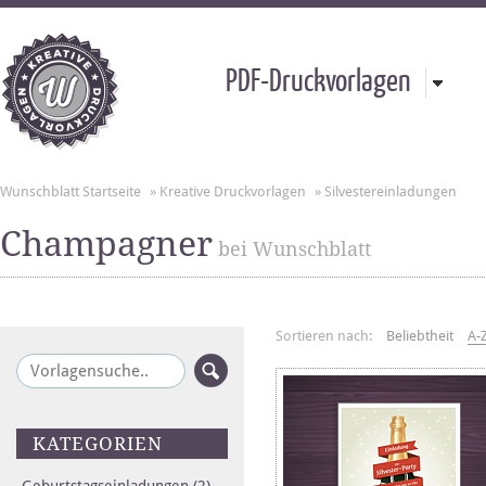
PDF-Druckvorlagen
Wunschblatt Startseite
»
Kreative Druckvorlagen
»
Silvestereinladungen
Champagner
bei Wunschblatt
Sortieren nach:
Beliebtheit
A-
KATEGORIEN