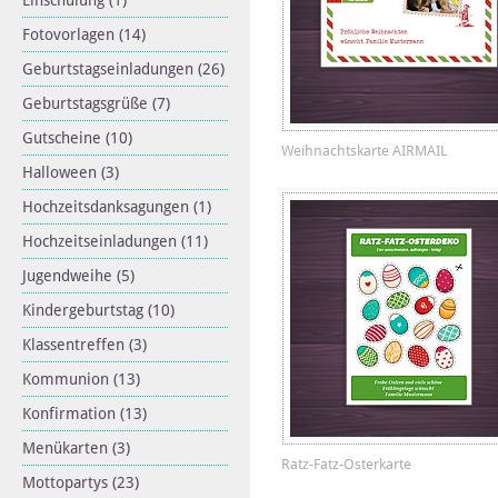
Einschulung
(1)
Fotovorlagen
(14)
Geburtstagseinladungen
(26)
Geburtstagsgrüße
(7)
Gutscheine
(10)
Weihnachtskarte AIRMAIL
Halloween
(3)
Hochzeitsdanksagungen
(1)
Hochzeitseinladungen
(11)
Jugendweihe
(5)
Kindergeburtstag
(10)
Klassentreffen
(3)
Kommunion
(13)
Konfirmation
(13)
Menükarten
(3)
Ratz-Fatz-Osterkarte
Mottopartys
(23)