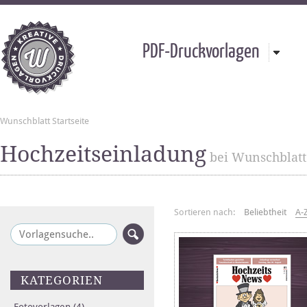
PDF-Druckvorlagen
Wunschblatt Startseite
Hochzeitseinladung
bei Wunschblatt
Sortieren nach:
Beliebtheit
A-
KATEGORIEN