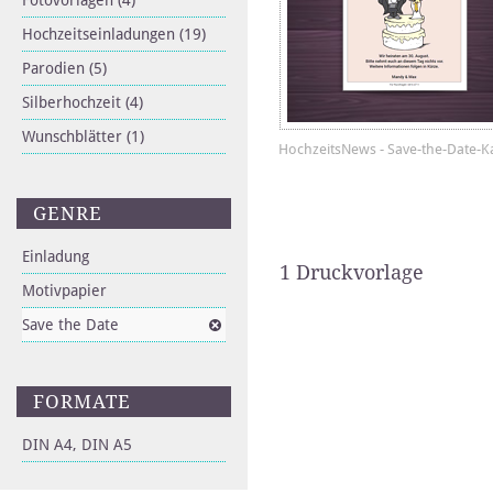
Fotovorlagen
(4)
Hochzeitseinladungen
(19)
Parodien
(5)
Silberhochzeit
(4)
Wunschblätter
(1)
HochzeitsNews - Save-the-Date-K
GENRE
Einladung
1 Druckvorlage
Motivpapier
Save the Date
FORMATE
DIN A4, DIN A5