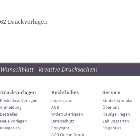
62 Druckvorlagen
Wunschblatt - kreative Drucksachen!
Druckvorlagen
Rechtliches
Service
Kostenlose Vorlagen
Impressum
Kontaktformular
Anmeldung
AGB
Über uns
Bestseller
Widerruf erklären
Häufige Fragen
Neue Vorlagen
Datenschutz
Zahlungsarten
Kategorien
Copyright
So geht es
AGB Online-Druck