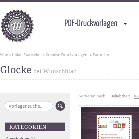
PDF-Druckvorlagen
Wunschblatt Startseite
»
Kreative Druckvorlagen
»
Parodien
Glocke
bei Wunschblatt
Sortieren nach:
Beliebtheit
A-
KATEGORIEN