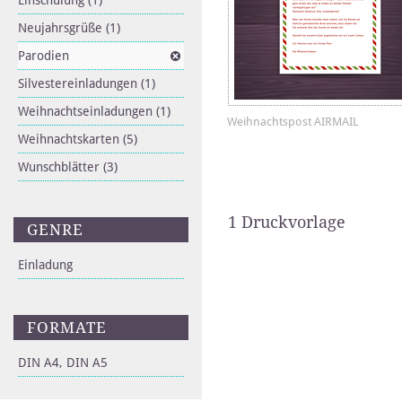
Einschulung
(1)
Neujahrsgrüße
(1)
Parodien
Silvestereinladungen
(1)
Weihnachtseinladungen
(1)
Weihnachtspost AIRMAIL
Weihnachtskarten
(5)
Wunschblätter
(3)
1 Druckvorlage
GENRE
Einladung
FORMATE
DIN A4, DIN A5