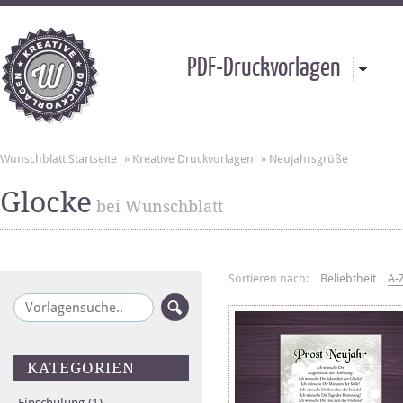
PDF-Druckvorlagen
Wunschblatt Startseite
»
Kreative Druckvorlagen
»
Neujahrsgrüße
Glocke
bei Wunschblatt
Sortieren nach:
Beliebtheit
A-
KATEGORIEN