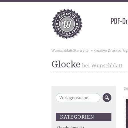
PDF-Dr
Wunschblatt Startseite
»
Kreative Druckvorla
Glocke
bei Wunschblatt
So
KATEGORIEN