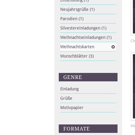
Einschulung
(1)
Neujahrsgrüße
(1)
Parodien
(1)
Silvestereinladungen
(1)
Weihnachtseinladungen
(1)
Ch
Weihnachtskarten
Wunschblätter
(3)
GENRE
Einladung
Grüße
Motivpapier
We
FORMATE