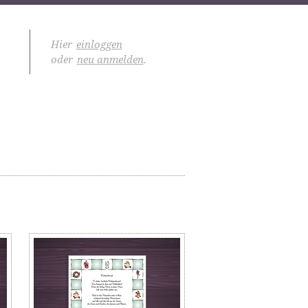
Hier
einloggen
oder
neu anmelden
.