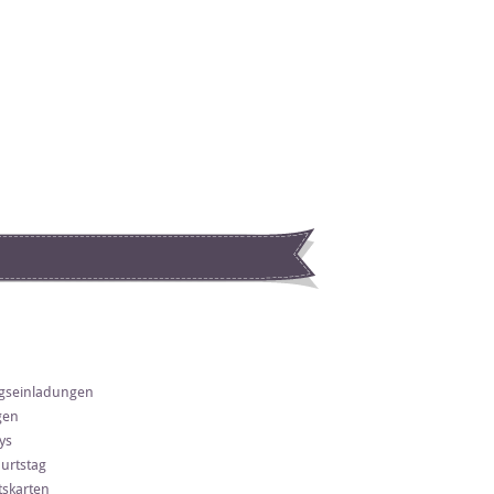
gseinladungen
gen
ys
urtstag
skarten