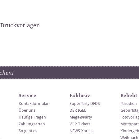
 Druckvorlagen
chen!
Service
Exklusiv
Beliebt
Kontaktformular
SuperParty DFDS
Parodien
Über uns
DER IGEL
Geburtsta
Häufige Fragen
Mega@Party
Fotovorla
Zahlungsarten
V.I.P. Tickets
Mottopart
So geht es
NEWS-Xpress
Kindergeb
k
Weihnacht