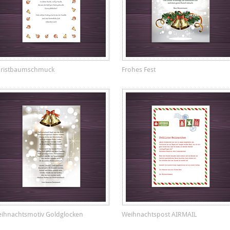
ristbaumschmuck
Frohes Fest
ihnachtsmotiv Goldglocken
Weihnachtspost AIRMAIL