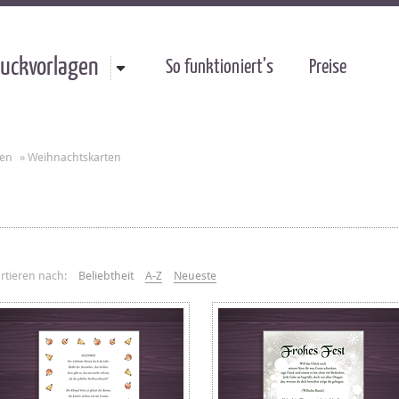
uckvorlagen
So funktioniert’s
Preise
gen
»
Weihnachtskarten
rtieren nach:
Beliebtheit
A-Z
Neueste