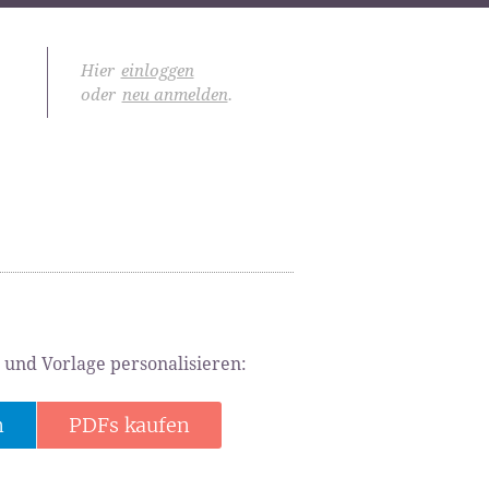
Hier
einloggen
oder
neu anmelden
.
 und Vorlage personalisieren:
n
PDFs kaufen