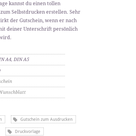
age kannst du einen tollen
zum Selbstdrucken erstellen. Sehr
wirkt der Gutschein, wenn er nach
t deiner Unterschrift persönlich
wird.
IN A4, DIN A5
e
schein
Wunschblatt
n
Gutschein zum Ausdrucken
Druckvorlage