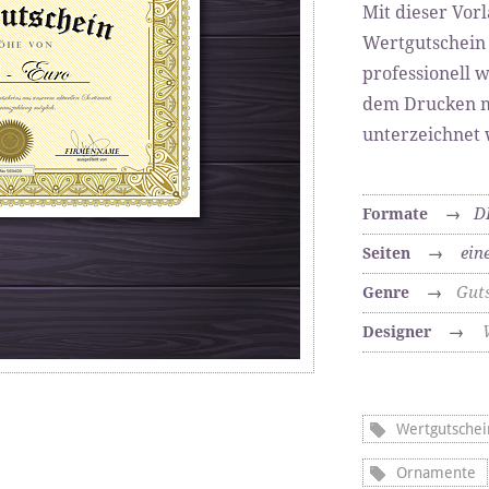
Mit dieser Vorl
Wertgutschein 
professionell 
dem Drucken mi
unterzeichnet 
D
Formate
→
ein
Seiten
→
Gut
Genre
→
Designer
→
Wertgutschei
Ornamente