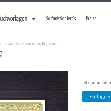
uckvorlagen
So funktioniert’s
Preise
gen
»
Gutscheine drucken leicht gemacht
N
Jetzt anmelden
Einlogge