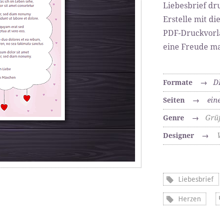
Liebesbrief dr
Erstelle mit di
PDF-Druckvorla
eine Freude m
D
Formate
→
ein
Seiten
→
Grü
Genre
→
Designer
→
Liebesbrief
Herzen