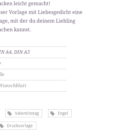
ucken leicht gemacht!
eser Vorlage mit Liebesgedicht eine
ge, mit der du deinem Liebling
achen kannst.
IN A4, DIN A5
e
ße
Wunschblatt
Valentinstag
Engel
Druckvorlage