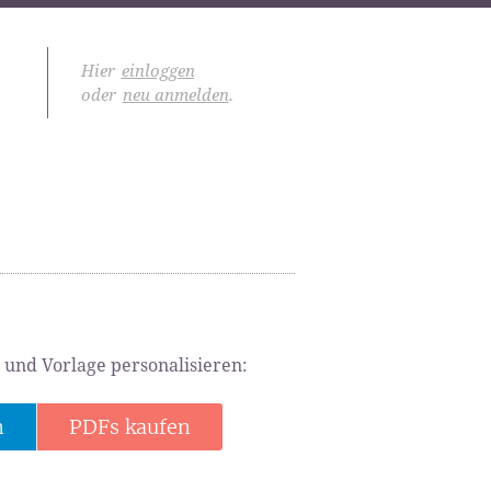
Hier
einloggen
oder
neu anmelden
.
 und Vorlage personalisieren:
n
PDFs kaufen