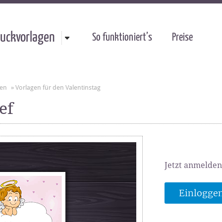
uckvorlagen
So funktioniert’s
Preise
gen
»
Vorlagen für den Valentinstag
ef
Jetzt anmelden
Einlogge