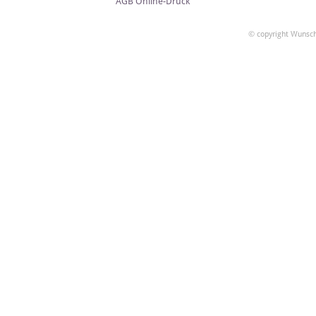
AGB Online-Druck
© copyright Wunsch