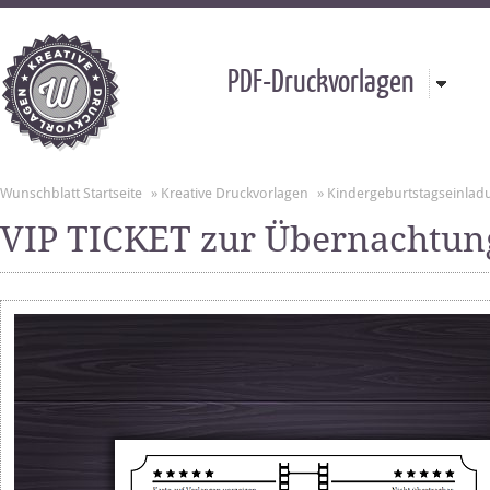
PDF-Druckvorlagen
Wunschblatt Startseite
»
Kreative Druckvorlagen
»
Kindergeburtstagseinla
VIP TICKET zur Übernachtun