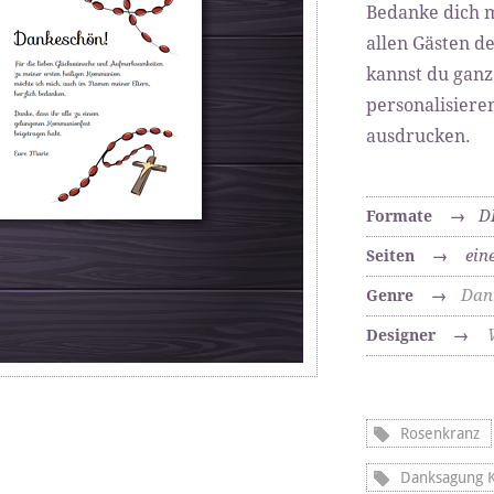
Bedanke dich m
allen Gästen d
kannst du gan
personalisiere
ausdrucken.
D
Formate
→
ein
Seiten
→
Dan
Genre
→
Designer
→
Rosenkranz
Danksagung