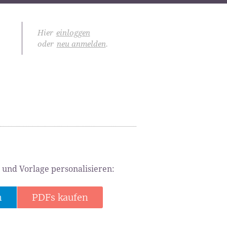
Hier
einloggen
oder
neu anmelden
.
 und Vorlage personalisieren:
n
PDFs kaufen