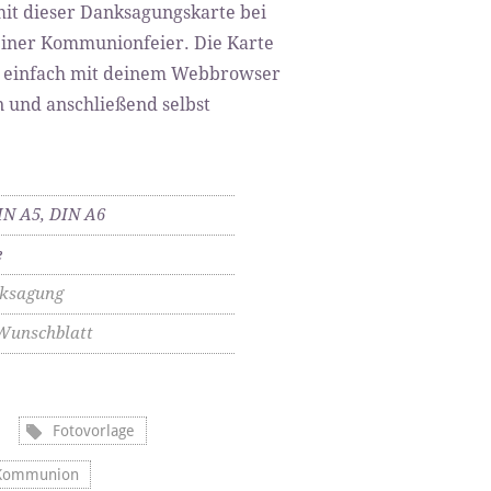
it dieser Danksagungskarte bei
einer Kommunionfeier. Die Karte
z einfach mit deinem Webbrowser
n und anschließend selbst
IN A5, DIN A6
e
ksagung
Wunschblatt
Fotovorlage
 Kommunion