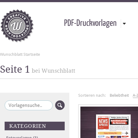
PDF-Druckvorlagen
Wunschblatt Startseite
Seite 1
bei Wunschblatt
Sortieren nach:
Beliebtheit
A-
KATEGORIEN