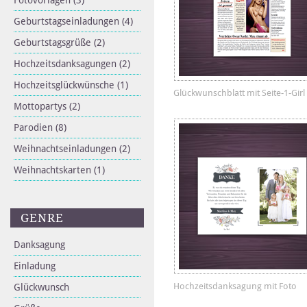
Fotovorlagen
(3)
Geburtstagseinladungen
(4)
Geburtstagsgrüße
(2)
Hochzeitsdanksagungen
(2)
Hochzeitsglückwünsche
(1)
Glückwunschblatt mit Seite-1-Girl
Mottopartys
(2)
Parodien
(8)
Weihnachtseinladungen
(2)
Weihnachtskarten
(1)
GENRE
Danksagung
Einladung
Hochzeitsdanksagung mit Foto
Glückwunsch