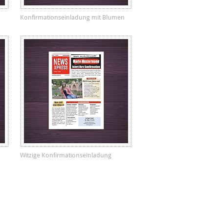
Konfirmationseinladung mit Blumen
Witzige Konfirmationseinladung