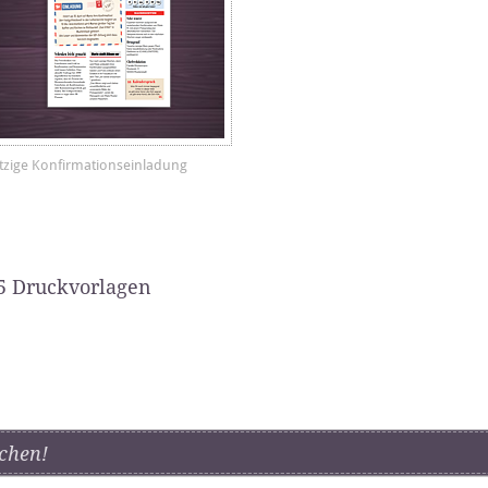
tzige Konfirmationseinladung
5 Druckvorlagen
chen!