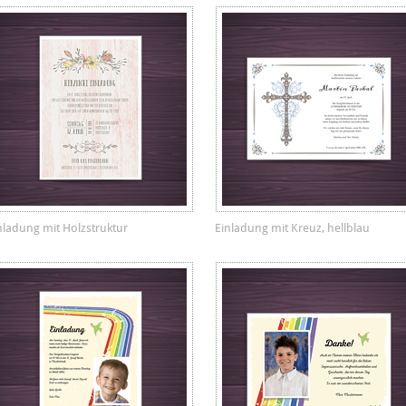
nladung mit Holzstruktur
Einladung mit Kreuz, hellblau