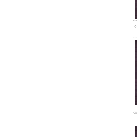
Fo
Ko