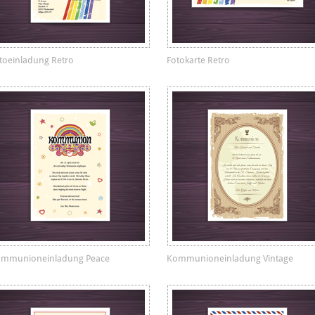
toeinladung Retro
Fotokarte Retro
mmunioneinladung Peace
Kommunioneinladung Vintage