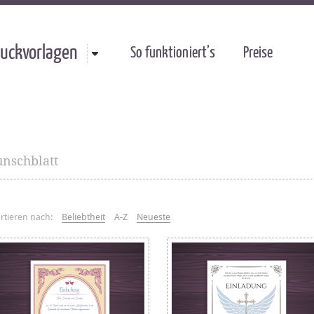
uckvorlagen
So funktioniert’s
Preise
nschblatt
rtieren nach:
Beliebtheit
A-Z
Neueste