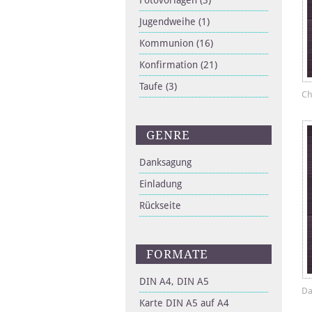
Fotovorlagen
(3)
Jugendweihe
(1)
Kommunion
(16)
Konfirmation
(21)
Taufe
(3)
Ch
GENRE
Danksagung
Einladung
Rückseite
FORMATE
DIN A4, DIN A5
Da
Karte DIN A5 auf A4