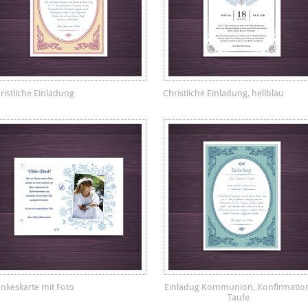
ristliche Einladung
Christliche Einladung, hellblau
nkeskarte mit Foto
Einladug Kommunion, Konfirmatio
Taufe