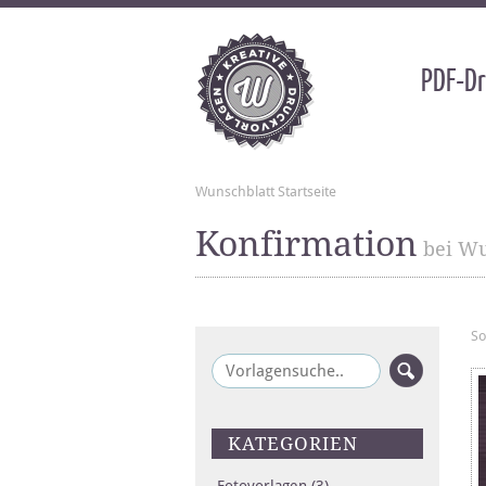
PDF-Dr
Wunschblatt Startseite
Konfirmation
bei Wu
So
KATEGORIEN