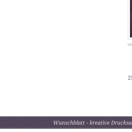
Wi
2
Wunschblatt - kreative Drucksa