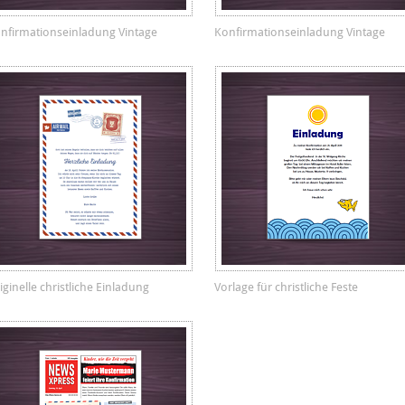
nfirmationseinladung Vintage
Konfirmationseinladung Vintage
iginelle christliche Einladung
Vorlage für christliche Feste