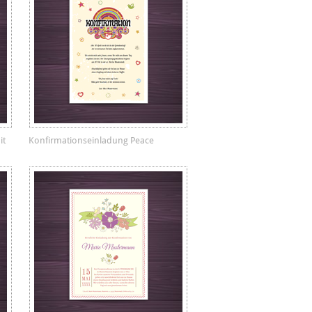
it
Konfirmationseinladung Peace