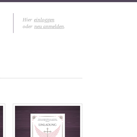
Hier
einloggen
oder
neu anmelden
.