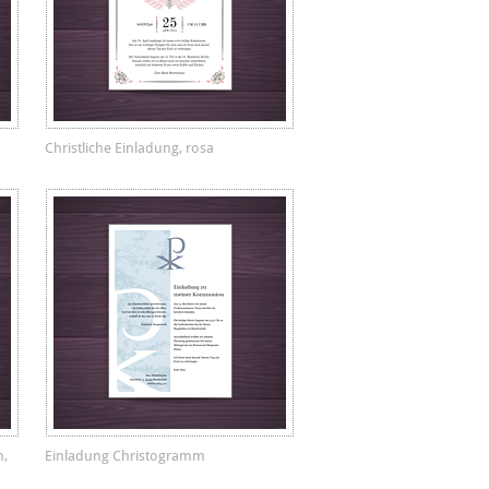
Christliche Einladung, rosa
n,
Einladung Christogramm