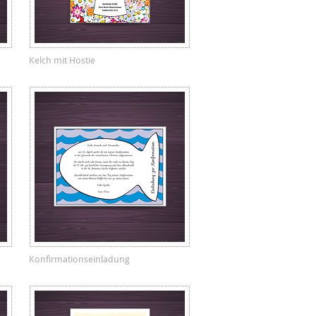
Kelch mit Hostie
Konfirmationseinladung