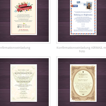
nfirmationseinladung
Konfirmationseinladung AIRMAIL m
Foto