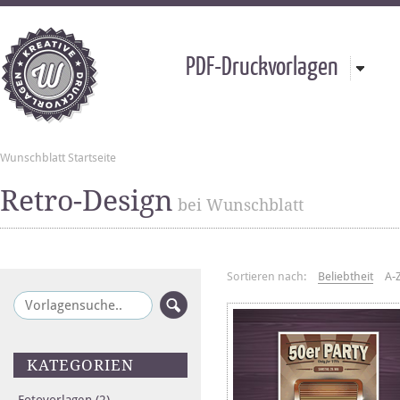
PDF-Druckvorlagen
Wunschblatt Startseite
Retro-Design
bei Wunschblatt
Sortieren nach:
Beliebtheit
A-
KATEGORIEN