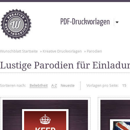
PDF-Druckvorlagen
Wunschblatt Startseite
»
Kreative Druckvorlagen
»
Parodien
Lustige Parodien für Einlad
Sortieren nach:
Beliebtheit
A-Z
Neueste
Vorlagen pro Seite:
15