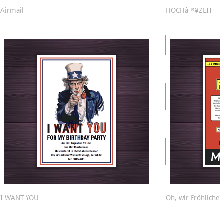
Airmail
HOCHâ™¥ZEIT
I WANT YOU
Oh, wir Fröhlich