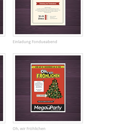
Einladung Fondueabend
Oh, wir Fröhlichen