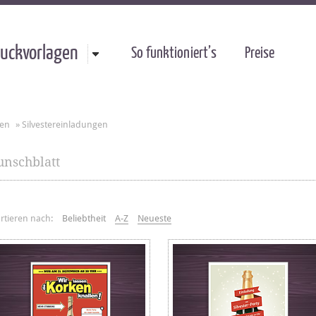
uckvorlagen
So funktioniert’s
Preise
gen
»
Silvestereinladungen
nschblatt
rtieren nach:
Beliebtheit
A-Z
Neueste