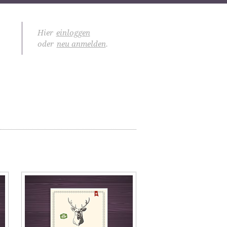
Hier
einloggen
oder
neu anmelden
.