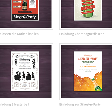
r lassen die Korken knallen
Einladung Champagnerflasche
nladung Silvesterball
Einladung zur Silvester-Party