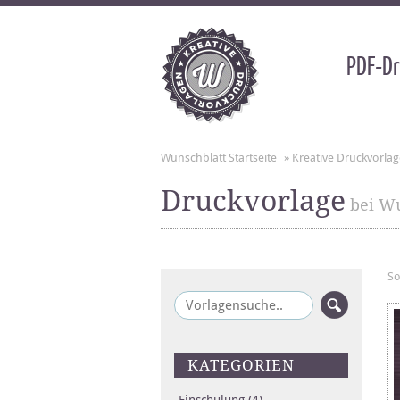
PDF-Dr
Wunschblatt Startseite
»
Kreative Druckvorla
Druckvorlage
bei Wu
So
KATEGORIEN