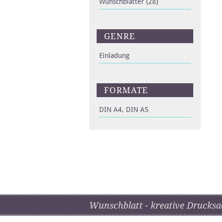
Wunschblätter
(28)
GENRE
Einladung
FORMATE
DIN A4, DIN A5
Wunschblatt - kreative Drucksa