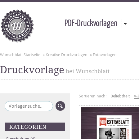
PDF-Druckvorlagen
Wunschblatt Startseite
»
Kreative Druckvorlagen
»
Fotovorlagen
Druckvorlage
bei Wunschblatt
Sortieren nach:
Beliebtheit
A-
KATEGORIEN