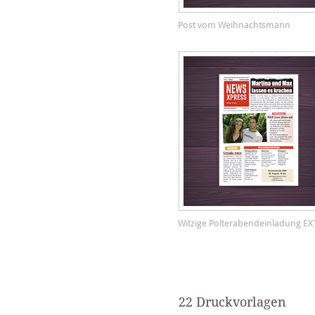
Post vom Weihnachtsmann
Witzige Polterabendeinladung E
22 Druckvorlagen