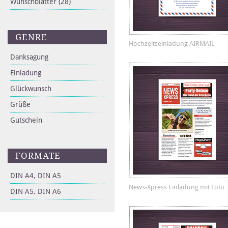
Wunschblätter
(28)
GENRE
Hochzeitseinladung AIRMAIL
Danksagung
Einladung
Glückwunsch
Grüße
Gutschein
FORMATE
DIN A4, DIN A5
News-Xpress Einladung mit Foto
DIN A5, DIN A6