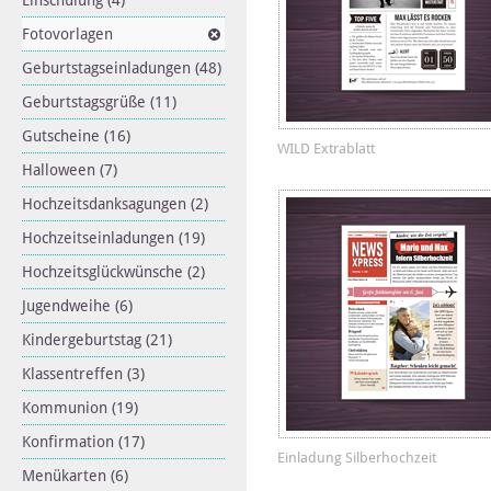
Einschulung
(4)
Fotovorlagen
Geburtstagseinladungen
(48)
Geburtstagsgrüße
(11)
Gutscheine
(16)
WILD Extrablatt
Halloween
(7)
Hochzeitsdanksagungen
(2)
Hochzeitseinladungen
(19)
Hochzeitsglückwünsche
(2)
Jugendweihe
(6)
Kindergeburtstag
(21)
Klassentreffen
(3)
Kommunion
(19)
Konfirmation
(17)
Einladung Silberhochzeit
Menükarten
(6)