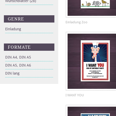
Wunschblätter
(28)
GENRE
Einladung Zoo
Einladung
FORMATE
DIN A4, DIN A5
DIN A5, DIN A6
DIN lang
I WANT YOU