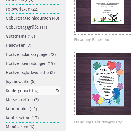
Einschulung
(4)
Fotovorlagen
(22)
Geburtstagseinladungen
(48)
Geburtstagsgrüße
(11)
Gutscheine
(16)
Einladung Bauernhof
Halloween
(7)
Hochzeitsdanksagungen
(2)
Hochzeitseinladungen
(19)
Hochzeitsglückwünsche
(2)
Jugendweihe
(6)
Kindergeburtstag
Klassentreffen
(3)
Kommunion
(19)
Konfirmation
(17)
Einladung Geburtstagsparty
Menükarten
(6)