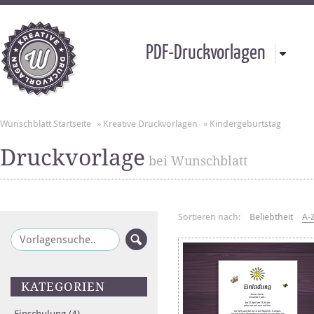
PDF-Druckvorlagen
Wunschblatt Startseite
»
Kreative Druckvorlagen
»
Kindergeburtstag
Druckvorlage
bei Wunschblatt
Sortieren nach:
Beliebtheit
A-
KATEGORIEN