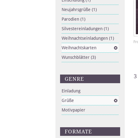
Einschulung
(1)
Neujahrsgrüße
(1)
Parodien
(1)
Silvestereinladungen
(1)
Weihnachtseinladungen
(1)
Fr
Weihnachtskarten
Wunschblätter
(3)
3
GENRE
Einladung
Grüße
Motivpapier
FORMATE