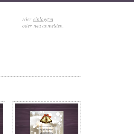
Hier
einloggen
oder
neu anmelden
.