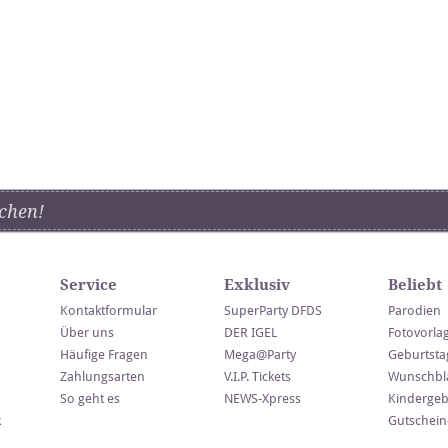
chen!
Service
Exklusiv
Beliebt
Kontaktformular
SuperParty DFDS
Parodien
Über uns
DER IGEL
Fotovorla
Häufige Fragen
Mega@Party
Geburtsta
Zahlungsarten
V.I.P. Tickets
Wunschblä
So geht es
NEWS-Xpress
Kindergeb
k
Gutschein