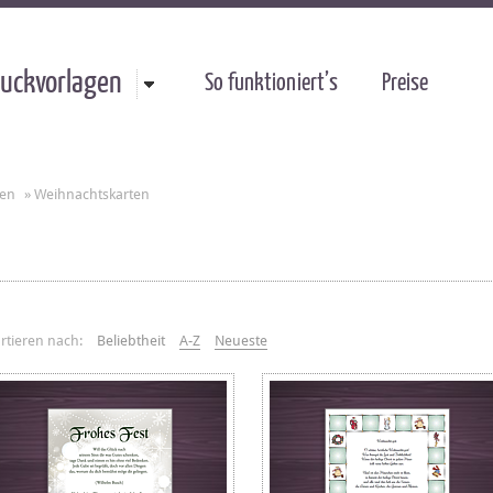
uckvorlagen
So funktioniert’s
Preise
gen
»
Weihnachtskarten
rtieren nach:
Beliebtheit
A-Z
Neueste