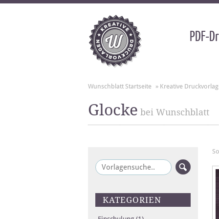
PDF-Dr
Wunschblatt Startseite
»
Kreative Druckvorla
Glocke
bei Wunschblatt
So
KATEGORIEN