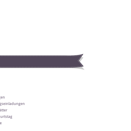
gen
gseinladungen
tter
urtstag
e