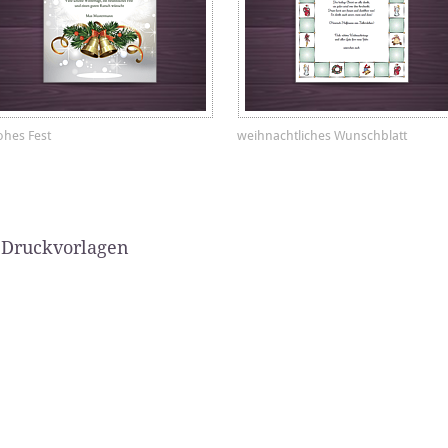
ohes Fest
weihnachtliches Wunschblatt
 Druckvorlagen