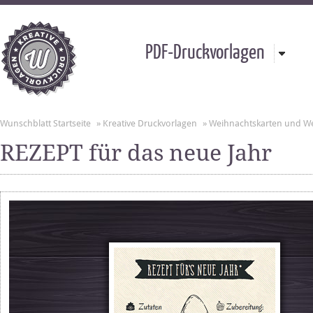
PDF-Druckvorlagen
Wunschblatt Startseite
»
Kreative Druckvorlagen
»
Weihnachtskarten und W
REZEPT für das neue Jahr