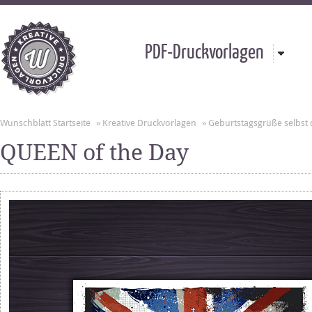
PDF-Druckvorlagen
Wunschblatt Startseite
»
Kreative Druckvorlagen
»
Geburtstagsgrüße selbst
QUEEN of the Day