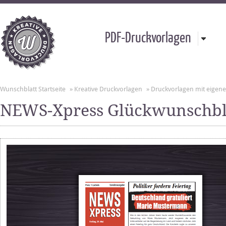
PDF-Druckvorlagen
Wunschblatt Startseite
»
Kreative Druckvorlagen
»
Druckvorlagen mit eigen
NEWS-Xpress Glückwunschbla