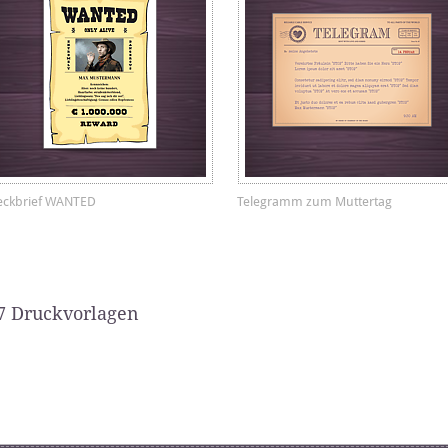
eckbrief WANTED
Telegramm zum Muttertag
7 Druckvorlagen