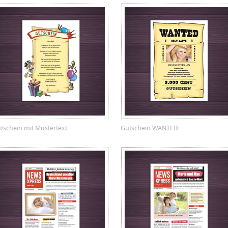
tschein mit Mustertext
Gutschein WANTED