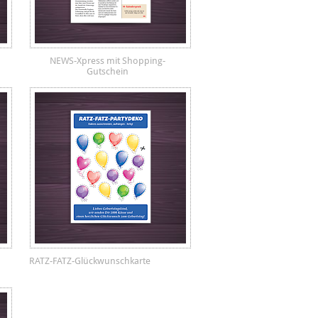
NEWS-Xpress mit Shopping-
Gutschein
RATZ-FATZ-Glückwunschkarte