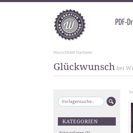
PDF-Dr
Wunschblatt Startseite
Glückwunsch
bei Wu
So
KATEGORIEN