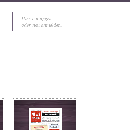
Hier
einloggen
oder
neu anmelden
.