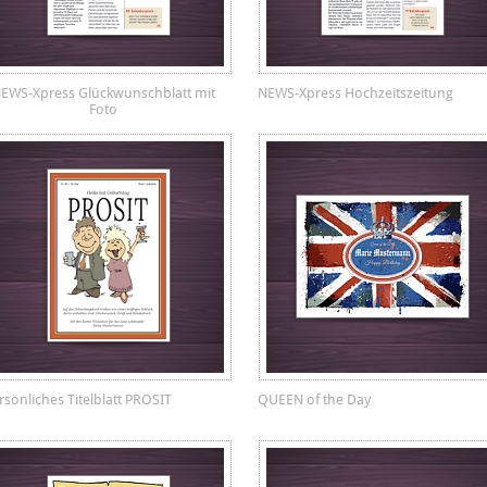
EWS-Xpress Glückwunschblatt mit
NEWS-Xpress Hochzeitszeitung
Foto
rsönliches Titelblatt PROSIT
QUEEN of the Day