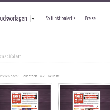
uckvorlagen
So funktioniert’s
Preise
nschblatt
rtieren nach:
Beliebtheit
A-Z
Neueste