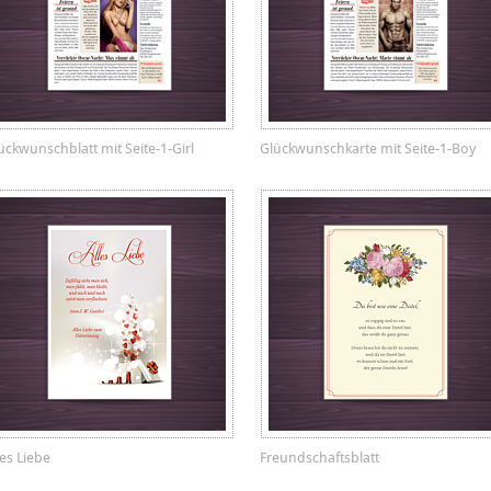
ückwunschblatt mit Seite-1-Girl
Glückwunschkarte mit Seite-1-Boy
les Liebe
Freundschaftsblatt