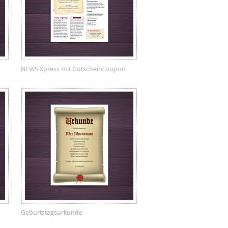
NEWS Xpress mit Gutscheincoupon
Geburtstagsurkunde