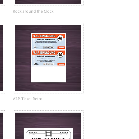
Rock around the Clock
V.I.P. Ticket Retro