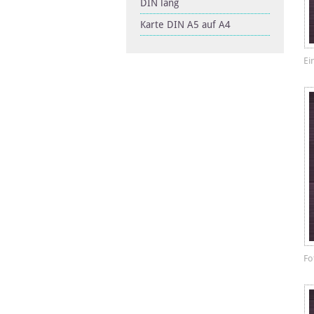
DIN lang
Karte DIN A5 auf A4
Ei
Fo