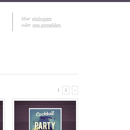
Hier
einloggen
oder
neu anmelden
.
1
2
›