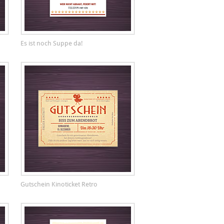
Es ist noch Suppe da!
Gutschein Kinoticket Retro