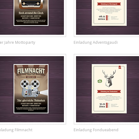
er Jahre Mottoparty
Einladung Adventsgaudi
nladung Filmnacht
Einladung Fondueabend