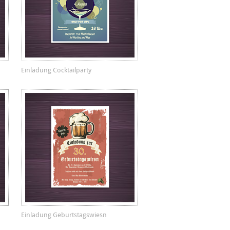
Einladung Cocktailparty
Einladung Geburtstagswiesn