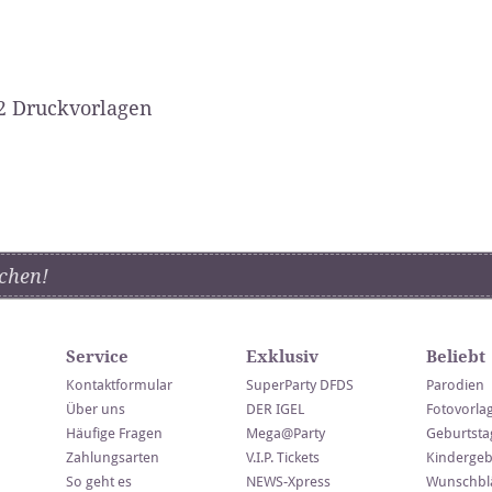
2 Druckvorlagen
chen!
Service
Exklusiv
Beliebt
Kontaktformular
SuperParty DFDS
Parodien
Über uns
DER IGEL
Fotovorla
Häufige Fragen
Mega@Party
Geburtsta
Zahlungsarten
V.I.P. Tickets
Kindergeb
So geht es
NEWS-Xpress
Wunschblä