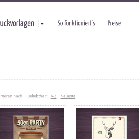
uckvorlagen
So funktioniert’s
Preise
rtieren nach:
Beliebtheit
A-Z
Neueste