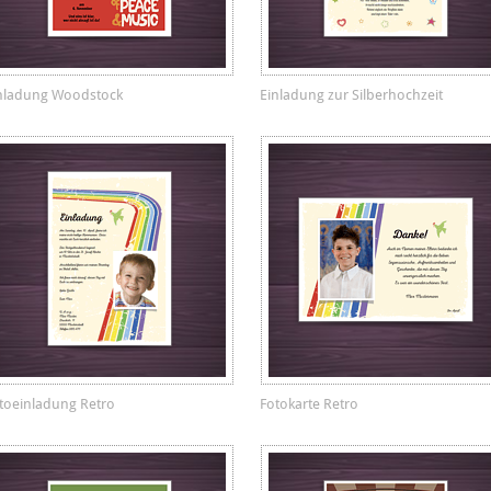
nladung Woodstock
Einladung zur Silberhochzeit
toeinladung Retro
Fotokarte Retro