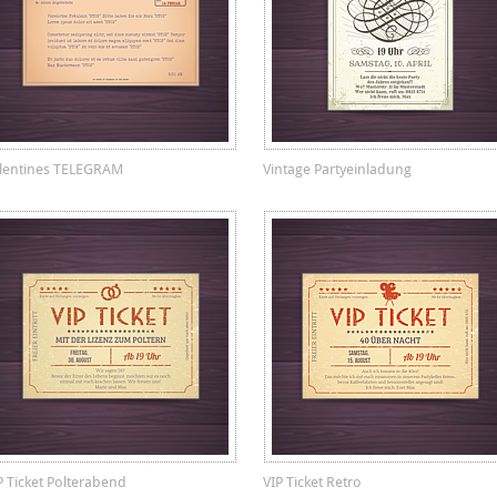
lentines TELEGRAM
Vintage Partyeinladung
P Ticket Polterabend
VIP Ticket Retro