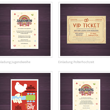
nladung Jugendweihe
Einladung Polterhochzeit