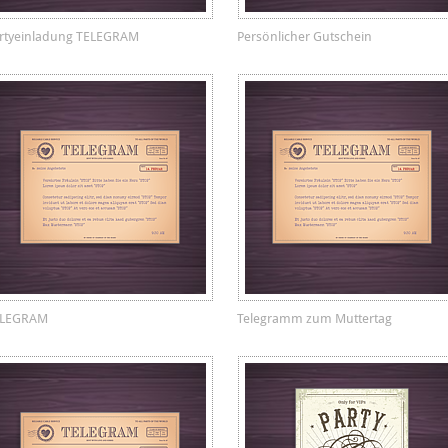
rtyeinladung TELEGRAM
Persönlicher Gutschein
ELEGRAM
Telegramm zum Muttertag