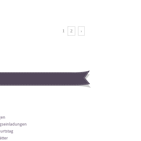
1
2
›
gen
gseinladungen
urtstag
tter