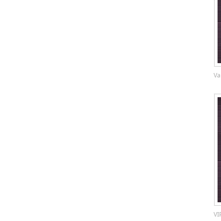
Va
VI