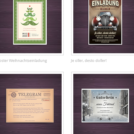
pster Weihnachtseinladung
Je oller, desto doller!